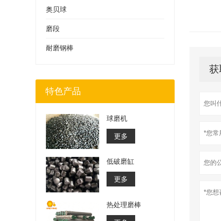
奥贝球
磨段
耐磨钢棒
获
特色产品
球磨机
更多
低破磨缸
更多
热处理磨棒