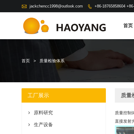

jackchencc1998@outlook.com
+86-18765858604 +86

首页
首页
>
质量检验体系
工厂展示
质量
原料研究
质量控制

直接发射
生产设备
