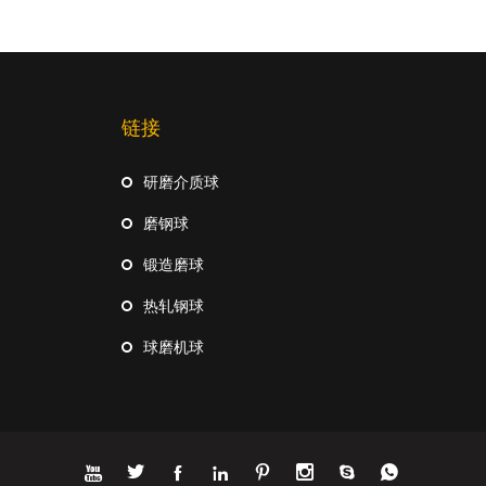
链接
研磨介质球
磨钢球
锻造磨球
热轧钢球
球磨机球







