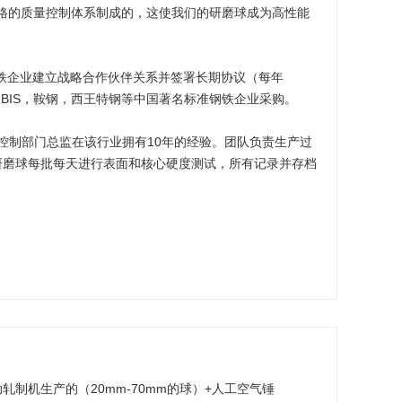
严格的质量控制体系制成的，这使我们的研磨球成为高性能
铁企业建立战略合作伙伴关系并签署长期协议（每年
，HBIS，鞍钢，西王特钢等中国著名标准钢铁企业采购。
控制部门总监在该行业拥有10年的经验。团队负责生产过
研磨球每批每天进行表面和核心硬度测试，所有记录并存档
制机生产的（20mm-70mm的球）+人工空气锤