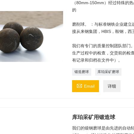
（80mm-150mm）经过特殊
的
磨削球。 ：与标准钢铁企业建立战
接从来钢集团，HBIS，鞍钢，
我们有专门的质量控制团队部门。
生产过程中的检查，交货前的检
有记录和归档在文件中）。
锻造磨球
库珀采矿磨球

Email
详细
库珀采矿用锻造球
我们的锻钢磨球是由先进的自动轧机