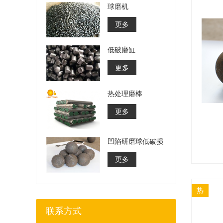
球磨机
更多
低破磨缸
更多
热处理磨棒
更多
凹陷研磨球低破损
更多
热
联系方式