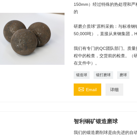
150mm）经过特殊的热处理和
的
研磨介质球”原料采购：与标准钢
50,000吨），直接从来钢集团
我们有专门的QC团队部门。质量
程中的检查，交货前的检查。（
在文件中）。
锻造球
锻打磨球
磨球

Email
详细
智利铜矿锻造磨球
我们的锻造磨削球是由先进的自动轧