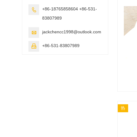
+86-18765858604 +86-531-

83807989
jackchencc1998@outlook.com

+86-531-83807989

热