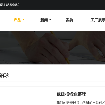
-531-83807989
产品
新闻
案例
工厂展
钢球
低破损锻造磨球
我们的研磨球是由先进的自动轧机（