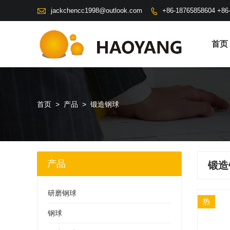

jackchencc1998@outlook.com
+86-18765858604 +86

首页
首页
>
产品
>
锻造钢球
产品
锻造
研磨钢球
热
钢球