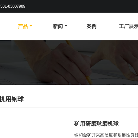
-531-83807989
产品
新闻
案例
工厂展
机用钢球
矿用研磨球磨机球
铜和金矿开采高硬度和耐磨性良