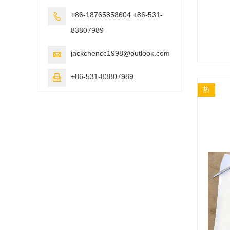
+86-18765858604 +86-531-

83807989
jackchencc1998@outlook.com

+86-531-83807989

热