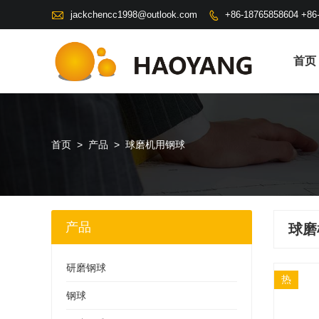

jackchencc1998@outlook.com
+86-18765858604 +86

首页
首页
>
产品
>
球磨机用钢球
产品
球磨
研磨钢球
热
钢球