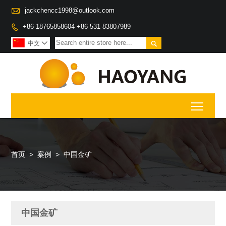

jackchencc1998@outlook.com
+86-18765858604 +86-531-83807989


中文

Toggl
首页
>
案例
>
中国金矿
中国金矿