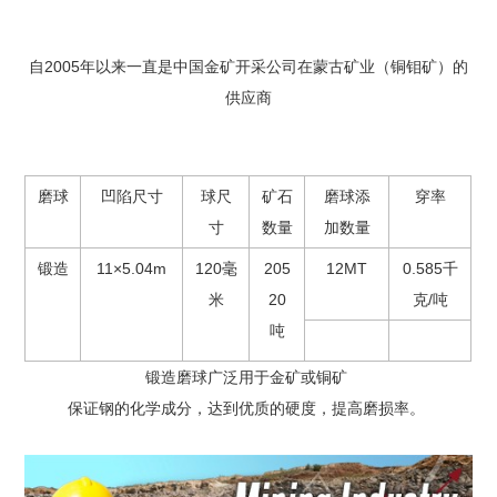
自2005年以来一直是中国金矿开采公司在蒙古矿业（铜钼矿）的
供应商
磨球
凹陷尺寸
球尺
矿石
磨球添
穿率
寸
数量
加数量
锻造
11×5.04m
120毫
205
12MT
0.585千
米
20
克/吨
吨
锻造磨球广泛用于金矿或铜矿
保证钢的化学成分，达到优质的硬度，提高磨损率。