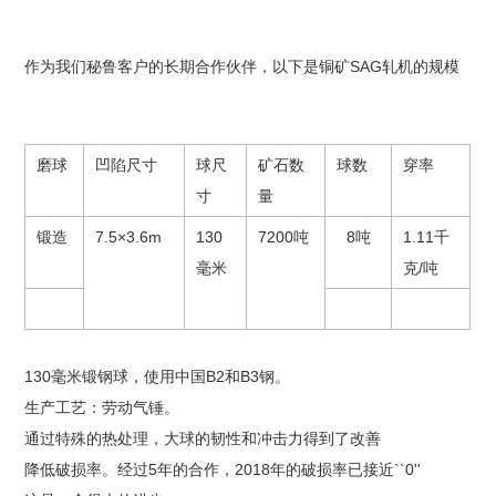
作为我们秘鲁客户的长期合作伙伴，以下是铜矿SAG轧机的规模
磨球
凹陷尺寸
球尺
矿石数
球数
穿率
寸
量
锻造
7.5×3.6m
130
7200吨
8吨
1.11千
毫米
克/吨
130毫米锻钢球，使用中国B2和B3钢。
生产工艺：劳动气锤。
通过特殊的热处理，大球的韧性和冲击力得到了改善
降低破损率。经过5年的合作，2018年的破损率已接近``0''